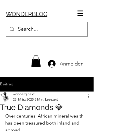
WONDERBLOG
Anmelden
Beitrag
wondergirlext5
28. März 2025
5 Min. Lesezeit
True Diamonds 💎
Over centuries, African mineral wealth 
has been treasured both inland and 
abroad.