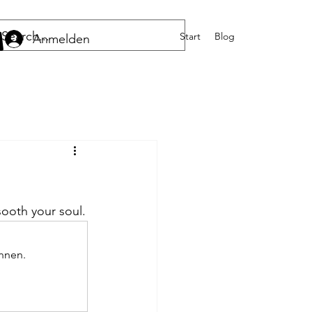
Start
Blog
Anmelden
 sooth your soul.
nnen.