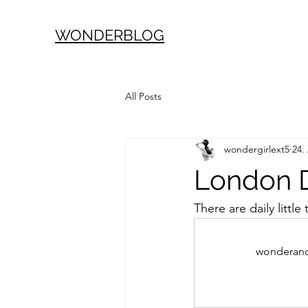
WONDERBLOG
All Posts
wondergirlext5
24.
London D
There are daily little
wonderand